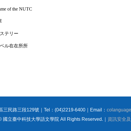
f the NUTC
單
ミステリー
ラベル在在所所
三民路三段129號｜Tel：(04)2219-6400｜Email：
colanguage
t © 國立臺中科技大學語文學院 All Rights Reserved.｜
資訊安全及