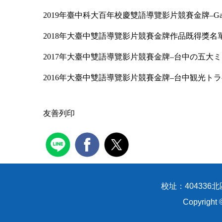
2019年臺中科大百年校慶雙語導覽影片競賽金牌–Game o
2018年大臺中雙語導覽影片競賽金牌作品既得獎名
2017年大臺中雙語導覽影片競賽金牌–台中の五大
2016年大臺中雙語導覽影片競賽金牌–台中観光ト
友善列印
校址：404336北區
Copyrigh