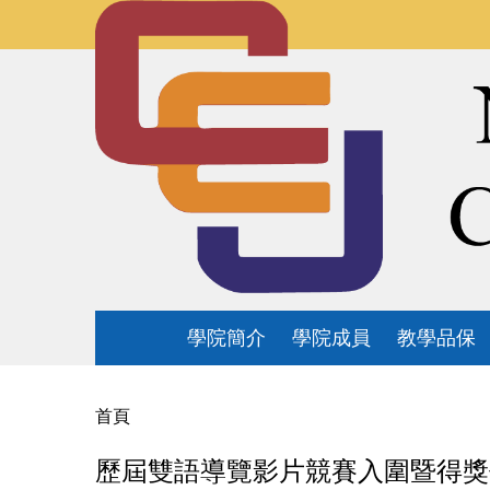
跳
到
主
要
內
容
區
學院簡介
學院成員
教學品保
首頁
歷屆雙語導覽影片競賽入圍暨得獎