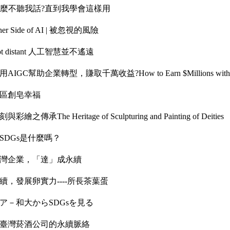
什麼不聽我話?直到我學會這樣用
ide of AI | 被忽視的風險
 distant 人工智慧並不遙遠
助企業轉型，賺取千萬收益?How to Earn $Millions with 
社區創皂幸福
eritage of Sculpturing and Painting of Deities
SDGs是什麼嗎？
」灣企業，「達」成永續
續，發展卵實力----所長茶葉蛋
ア－和大からSDGsを見る
–臺灣菸酒公司的永續脈絡