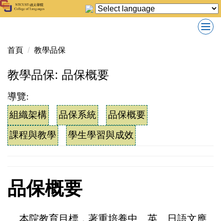
跳
到
主
要
首頁
教學品保
內
容
教學品保: 品保概要
區
導覽:
組織架構
品保系統
品保概要
課程與教學
學生學習與成效
品保概要
本院教育目標，著重培養中、英、日語文應