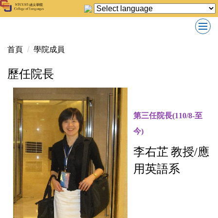
跳
到
主
要
首頁
學院成員
內
容
歷任院長
區
第三任院長
(110/8-
至
今
)
李
右芷
教授/
應
用英語系