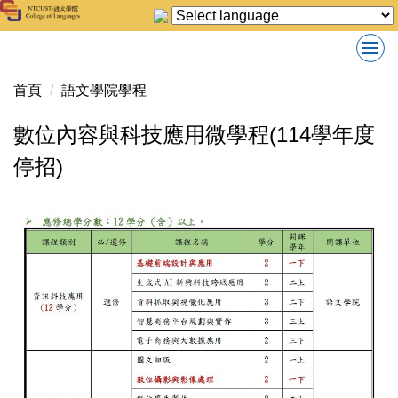
跳
到
主
要
首頁
語文學院學程
內
容
數位內容與科技應用微學程(114學年度
區
停招)