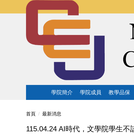
跳
到
主
要
內
容
區
學院簡介
學院成員
教學品保
首頁
最新消息
115.04.24 AI時代，文學院